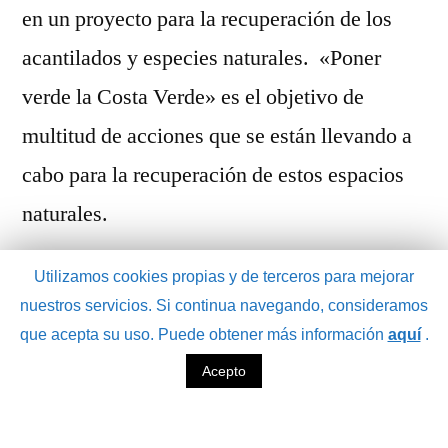
en un proyecto para la recuperación de los
acantilados y especies naturales. «Poner
verde la Costa Verde» es el objetivo de
multitud de acciones que se están llevando a
cabo para la recuperación de estos espacios
naturales.
Utilizamos cookies propias y de terceros para mejorar
El encargo cartográfico encomendado a
nuestros servicios. Si continua navegando, consideramos
Geocaptiva consistía en la realización de la
que acepta su uso. Puede obtener más información
aquí
.
cartografía detallada de un total de 8
Acepto
hectáreas, correspondiente a una parte de la
playa. El trabajo se realizó con un RPA de ala