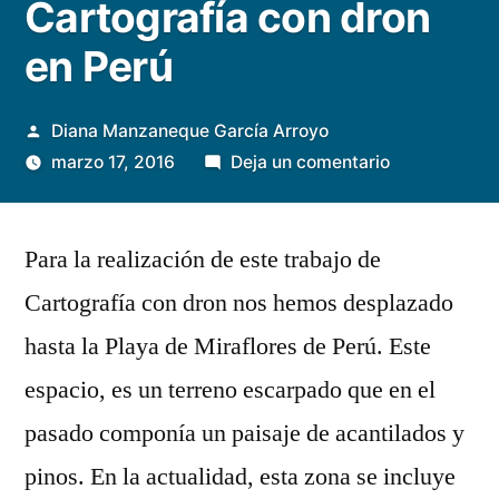
Cartografía con dron
en Perú
Publicada
Diana Manzaneque García Arroyo
por
en
marzo 17, 2016
Deja un comentario
Cartografía
con
Para la realización de este trabajo de
dron
en
Cartografía con dron nos hemos desplazado
Perú
hasta la Playa de Miraflores de Perú. Este
espacio, es un terreno escarpado que en el
pasado componía un paisaje de acantilados y
pinos. En la actualidad, esta zona se incluye