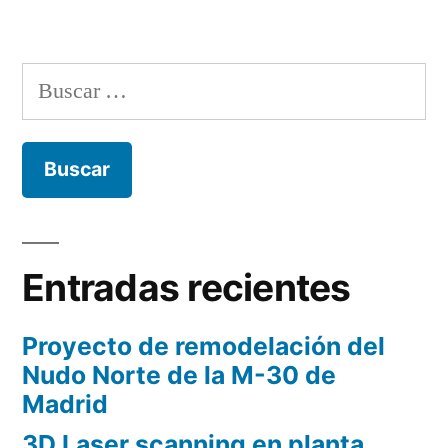
Cubicación
de
cantera
Buscar:
con
RPA
en
Albacete
Entradas recientes
Proyecto de remodelación del
Nudo Norte de la M-30 de
Madrid
3D Laser scanning en planta