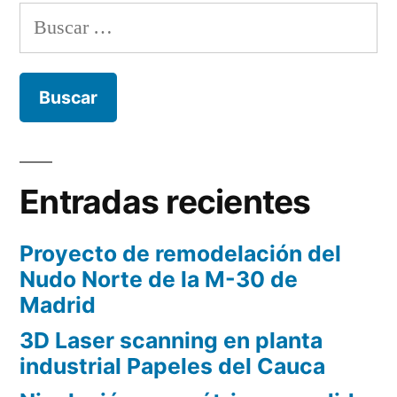
estructuras.
Buscar:
Fachada
del
Palacio
de
Aranjuez
Entradas recientes
Proyecto de remodelación del
Nudo Norte de la M-30 de
Madrid
3D Laser scanning en planta
industrial Papeles del Cauca