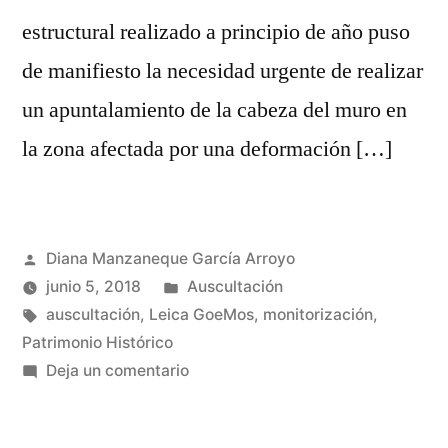
estructural realizado a principio de año puso
de manifiesto la necesidad urgente de realizar
un apuntalamiento de la cabeza del muro en
la zona afectada por una deformación […]
Publicada
Diana Manzaneque García Arroyo
por
Publicada
junio 5, 2018
Auscultación
Etiquetas:
en
auscultación
,
Leica GoeMos
,
monitorización
,
Patrimonio Histórico
en
Deja un comentario
Auscultación
de